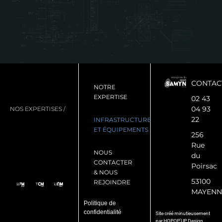
CONTAC
NOTRE
EXPERTISE
02 43
04 93
NOS EXPERTISES /
22
INFRASTRUCTURE
ET ÉQUIPEMENTS
256
Rue
NOUS
du
CONTACTER
Poirsac
& NOUS
53100
REJOINDRE
MAYENN
Politique de
confidentialité
Site créé minutieusement
par
HOPOP’UP Design