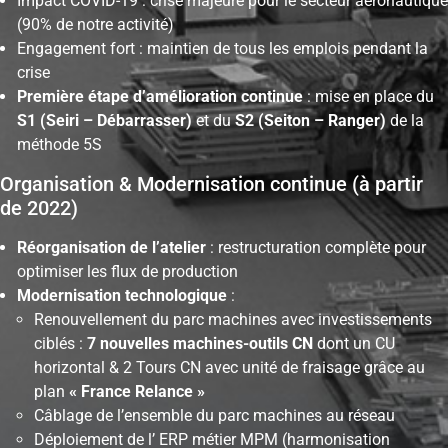
Impact COVID-19 : crise majeure pour le secteur aéronautique
(90% de notre activité)
Engagement fort : maintien de tous les emplois pendant la
crise
Première étape d’amélioration continue
: mise en place du
S1 (Seiri – Débarrasser)
et du
S2 (Seiton – Ranger)
de la
méthode 5S
Organisation & Modernisation continue (à partir
de 2022)
Réorganisation de l’atelier
: restructuration complète pour
optimiser les flux de production
Modernisation technologique
:
Renouvellement du parc machines avec investissements
ciblés :
7 nouvelles machines-outils CN
dont un CU
horizontal & 2 Tours CN avec unité de fraisage grâce au
plan
« France Relance »
Câblage de l’ensemble du parc machines au réseau
Déploiement de l’ ERP métier MPM (harmonisation